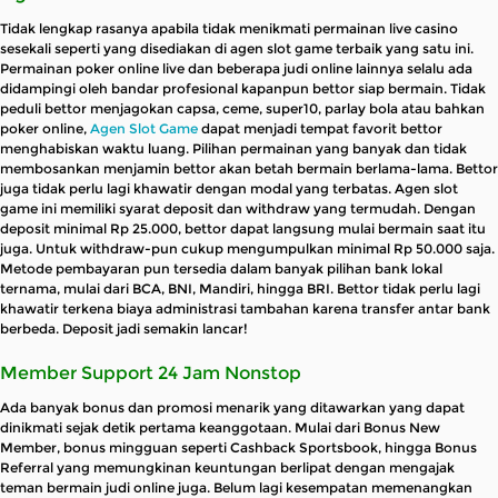
Tidak lengkap rasanya apabila tidak menikmati permainan live casino
sesekali seperti yang disediakan di agen slot game terbaik yang satu ini.
Permainan poker online live dan beberapa judi online lainnya selalu ada
didampingi oleh bandar profesional kapanpun bettor siap bermain. Tidak
peduli bettor menjagokan capsa, ceme, super10, parlay bola atau bahkan
poker online,
Agen Slot Game
dapat menjadi tempat favorit bettor
menghabiskan waktu luang. Pilihan permainan yang banyak dan tidak
membosankan menjamin bettor akan betah bermain berlama-lama. Bettor
juga tidak perlu lagi khawatir dengan modal yang terbatas. Agen slot
game ini memiliki syarat deposit dan withdraw yang termudah. Dengan
deposit minimal Rp 25.000, bettor dapat langsung mulai bermain saat itu
juga. Untuk withdraw-pun cukup mengumpulkan minimal Rp 50.000 saja.
Metode pembayaran pun tersedia dalam banyak pilihan bank lokal
ternama, mulai dari BCA, BNI, Mandiri, hingga BRI. Bettor tidak perlu lagi
khawatir terkena biaya administrasi tambahan karena transfer antar bank
berbeda. Deposit jadi semakin lancar!
Member Support 24 Jam Nonstop
Ada banyak bonus dan promosi menarik yang ditawarkan yang dapat
dinikmati sejak detik pertama keanggotaan. Mulai dari Bonus New
Member, bonus mingguan seperti Cashback Sportsbook, hingga Bonus
Referral yang memungkinan keuntungan berlipat dengan mengajak
teman bermain judi online juga. Belum lagi kesempatan memenangkan