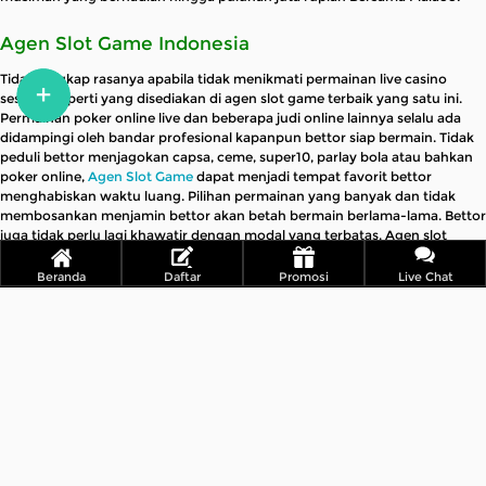
Agen Slot Game Indonesia
Tidak lengkap rasanya apabila tidak menikmati permainan live casino
sesekali seperti yang disediakan di agen slot game terbaik yang satu ini.
Permainan poker online live dan beberapa judi online lainnya selalu ada
didampingi oleh bandar profesional kapanpun bettor siap bermain. Tidak
peduli bettor menjagokan capsa, ceme, super10, parlay bola atau bahkan
poker online,
Agen Slot Game
dapat menjadi tempat favorit bettor
menghabiskan waktu luang. Pilihan permainan yang banyak dan tidak
membosankan menjamin bettor akan betah bermain berlama-lama. Bettor
juga tidak perlu lagi khawatir dengan modal yang terbatas. Agen slot
game ini memiliki syarat deposit dan withdraw yang termudah. Dengan
deposit minimal Rp 25.000, bettor dapat langsung mulai bermain saat itu
Beranda
Daftar
Promosi
Live Chat
juga. Untuk withdraw-pun cukup mengumpulkan minimal Rp 50.000 saja.
Metode pembayaran pun tersedia dalam banyak pilihan bank lokal
ternama, mulai dari BCA, BNI, Mandiri, hingga BRI. Bettor tidak perlu lagi
khawatir terkena biaya administrasi tambahan karena transfer antar bank
berbeda. Deposit jadi semakin lancar!
Member Support 24 Jam Nonstop
Ada banyak bonus dan promosi menarik yang ditawarkan yang dapat
dinikmati sejak detik pertama keanggotaan. Mulai dari Bonus New